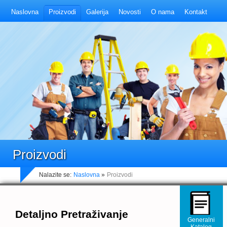
Naslovna
Proizvodi
Galerija
Novosti
O nama
Kontakt
Proizvodi
Nalazite se:
Naslovna
»
Proizvodi
Detaljno Pretraživanje
Generalni
Katalog