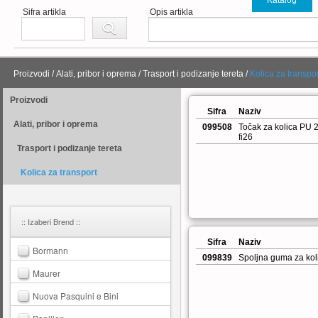
Sifra artikla
Opis artikla
Proizvodi
/
Alati, pribor i oprema
/
Trasport i podizanje tereta
/
Kolica za transpor
Proizvodi
Sifra
Naziv
Alati, pribor i oprema
099508
Točak za kolica PU 
fi26
Trasport i podizanje tereta
Kolica za transport
:: Izaberi Brend ::
Sifra
Naziv
Bormann
099839
Spoljna guma za kol
Maurer
Nuova Pasquini e Bini