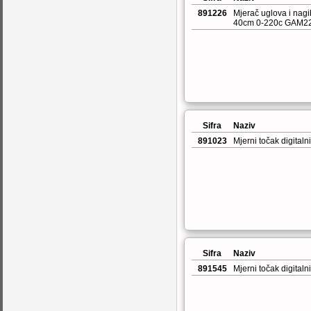
891226
Mjerač uglova i nagib
40cm 0-220c GAM2
Sifra
Naziv
891023
Mjerni točak digital
Sifra
Naziv
891545
Mjerni točak digita