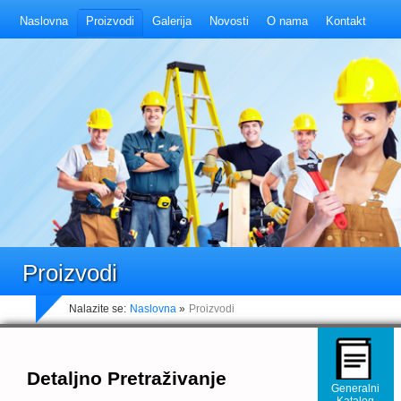
Naslovna
Proizvodi
Galerija
Novosti
O nama
Kontakt
Proizvodi
Nalazite se:
Naslovna
»
Proizvodi
Detaljno Pretraživanje
Generalni
Katalog