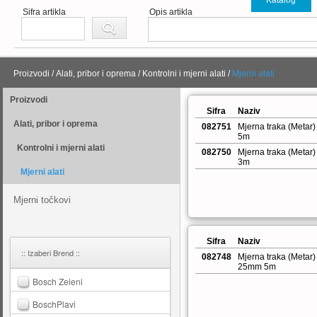
Sifra artikla
Opis artikla
Proizvodi
/
Alati, pribor i oprema
/
Kontrolni i mjerni alati
/
Mjerni alati
Proizvodi
Sifra
Naziv
Alati, pribor i oprema
082751
Mjerna traka (Metar
5m
Kontrolni i mjerni alati
082750
Mjerna traka (Metar
3m
Mjerni alati
Mjerni točkovi
Sifra
Naziv
:: Izaberi Brend ::
082748
Mjerna traka (Metar
25mm 5m
Bosch Zeleni
BoschPlavi